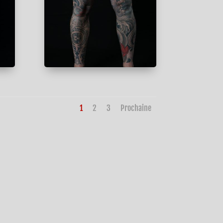
1
2
3
Prochaine